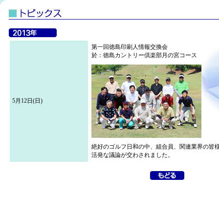
第一回徳島印刷人情報交換会
於：徳島カントリー倶楽部月の宮コース
5月12日(日)
絶好のゴルフ日和の中、組合員、関連業界の皆
活発な議論が交わされました。